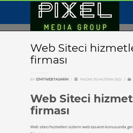
Web Siteci hizmetleri
firması
BY
IZMITWEBTASARIM
/
PAZAR, 05 HAZIRAN 2022
/
Web Siteci hizmetle
firması
Web siteci hizmetleri sizlerin web tasarım konusunda gerek