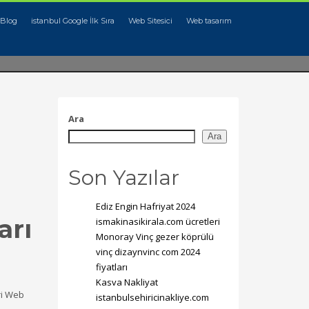
Blog
istanbul Google İlk Sıra
Web Sitesici
Web tasarım
Ara
Ara
Son Yazılar
Ediz Engin Hafriyat 2024
arı
ismakinasikirala.com ücretleri
Monoray Vinç gezer köprülü
vinç dizaynvinc com 2024
fiyatları
Kasva Nakliyat
ri Web
istanbulsehiricinakliye.com