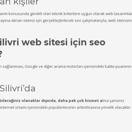
an kişiler
sarım konusunda gerekli olan teknik kriterlere uygun olarak web tasarımlar
yına alınan siteniz için gerçekleştirilecek seo çalışmalarıyla, web sitenizin
ilivri web sitesi için seo
?
ın sağlanması, Google ve diğer arama motorları içerisindeki kalite puanının
Silivri’da
bileceğiniz olanaklar dışında, daha pek çok hizmet a
lma şansınız
nternet ortamı içerisindeki popüleritesinin arttırılmasına yönelik olacaktır.