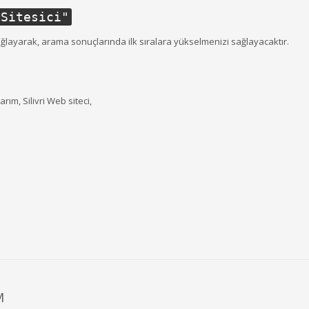
 Sitesici
"
ağlayarak, arama sonuçlarında ilk sıralara yükselmenizi sağlayacaktır.
arım, Silivri Web siteci,
M