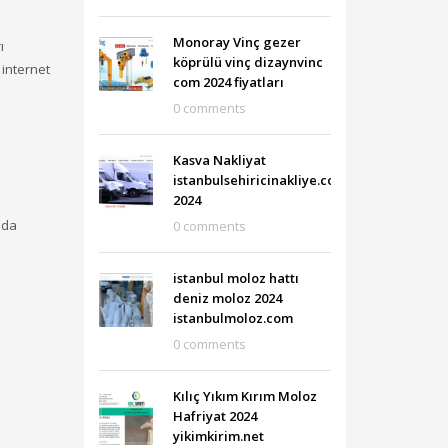
Monoray Vinç gezer
ı
köprülü vinç dizaynvinc
 internet
com 2024 fiyatları
0 comments
Kasva Nakliyat
istanbulsehiricinakliye.com
2024
 da
0 comments
istanbul moloz hattı
deniz moloz 2024
istanbulmoloz.com
0 comments
Kılıç Yıkım Kırım Moloz
Hafriyat 2024
yikimkirim.net