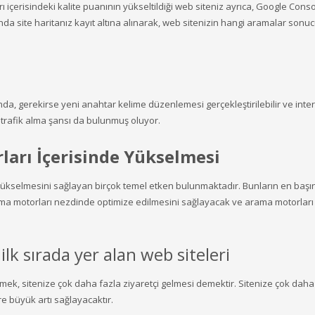
ı içerisindeki kalite puanının yükseltildiği web siteniz ayrıca, Google Cons
 site haritanız kayıt altına alınarak, web sitenizin hangi aramalar sonu
, gerekirse yeni anahtar kelime düzenlemesi gerçekleştirilebilir ve inte
k trafik alma şansı da bulunmuş oluyor.
ları İçerisinde Yükselmesi
e yükselmesini sağlayan birçok temel etken bulunmaktadır. Bunların en baş
rama motorları nezdinde optimize edilmesini sağlayacak ve arama motorları
lk sırada yer alan web siteleri
mek, sitenize çok daha fazla ziyaretçi gelmesi demektir. Sitenize çok daha
e büyük artı sağlayacaktır.