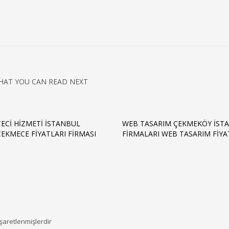
HAT YOU CAN READ NEXT
TECI HIZMETI İSTANBUL
WEB TASARIM ÇEKMEKÖY IST
EKMECE FIYATLARI FIRMASI
FIRMALARI WEB TASARIM FIYA
işaretlenmişlerdir