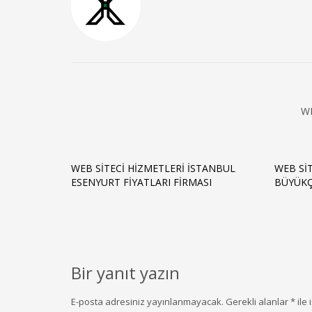
W
WEB SITECI HIZMETLERI İSTANBUL
WEB SI
ESENYURT FIYATLARI FIRMASI
BÜYÜKÇ
Bir yanıt yazın
E-posta adresiniz yayınlanmayacak.
Gerekli alanlar
*
ile 