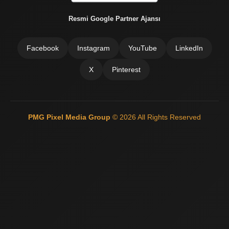
Resmi Google Partner Ajansı
Facebook
Instagram
YouTube
LinkedIn
X
Pinterest
PMG Pixel Media Group
© 2026 All Rights Reserved
Güneş Enerji Artvin
Mermer Silim Mermer silme Mermer cila Mermer
parlatma
Çatı Ustası Çatı tamir Aktarma Onarım
İkinci El Eşya
Alanyer
Otomatik Kepenk Servisi
Çatı İzolasyon
Web Siteci
Web
Tasarım
İstanbul Çatı Ustası
Kiralık Mini iş Makinaları
Çatı ustası
Çatı İzolasyon
Mermer Silimi Mermer silme Mermer Parlatma
Taş
Fırın ustası - Kara Fırın Ustası
Temizlik şirketi
Çatı ustası İstanbul
İnternet Reklam Google Ads Usmanı
Beton Silimi Beton silme
Parlatma
Demir Doğrama
Web Tasarım
Çatı Ustası Çatı İzolasyon
Esenyurt Kepenk
Monoray Vinç pergel vinç tavan vinci
Çatı ustası