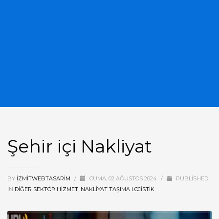
Şehir içi Nakliyat
BY
IZMITWEBTASARIM
/
CUMA, 02 AĞUSTOS 2024
/
PUBLISHED
IN
DIĞER SEKTÖR HIZMET
,
NAKLIYAT TAŞIMA LOJISTIK